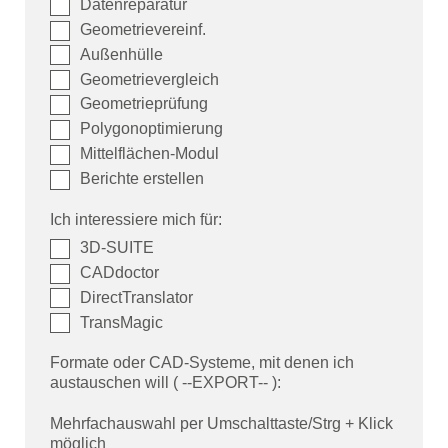
Datenreparatur
Geometrie­verein­f.
Außenhülle
Geometrie­ver­gleich
Geometrie­prüf­ung
Polygon­opti­mier­ung
Mittelflächen-Modul
Berichte erstellen
Ich interessiere mich für:
3D-SUITE
CADdoctor
DirectTranslator
TransMagic
Formate oder CAD-Systeme, mit denen ich
austauschen will ( --EXPORT-- ):
Mehrfachauswahl per Umschalttaste/Strg + Klick
möglich