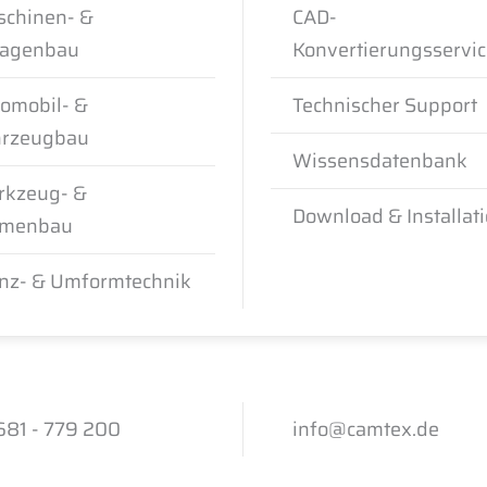
chinen- &
CAD-
lagenbau
Konvertierungsservi
omobil- &
Technischer Support
hrzeugbau
Wissensdatenbank
rkzeug- &
Download & Installat
rmenbau
nz- & Umformtechnik
81 - 779 200
info@camtex.de