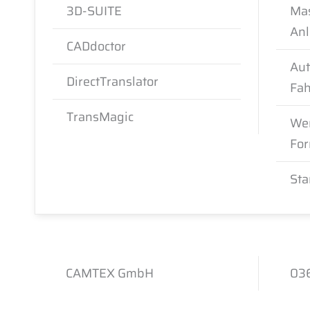
3D-SUITE
Mas
An
CADdoctor
Aut
DirectTranslator
Fa
TransMagic
We
Fo
Sta
CAMTEX GmbH
036